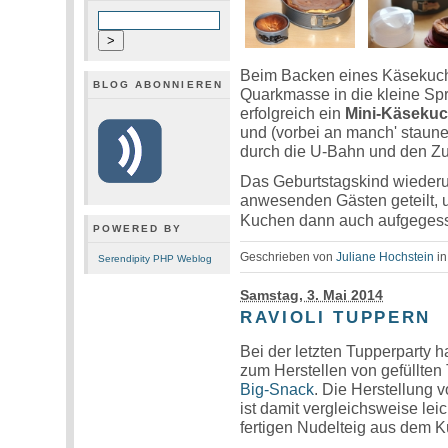
Beim Backen eines Käsekuche
BLOG ABONNIEREN
Quarkmasse in die kleine Sp
erfolgreich ein
Mini-Käseku
und (vorbei an manch' staun
durch die U-Bahn und den Z
Das Geburtstagskind wiederum
anwesenden Gästen geteilt, 
Kuchen dann auch aufgeges
POWERED BY
Geschrieben von
Juliane Hochstein
i
Serendipity PHP Weblog
Samstag, 3. Mai 2014
RAVIOLI TUPPERN
Bei der letzten Tupperparty h
zum Herstellen von gefüllte
Big-Snack
. Die Herstellung 
ist damit vergleichsweise le
fertigen Nudelteig aus dem Kü