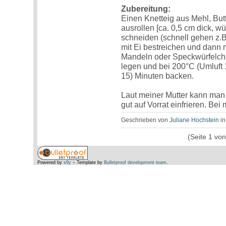
Zubereitung:
Einen Knetteig aus Mehl, But
ausrollen [ca. 0,5 cm dick, w
schneiden (schnell gehen z.B
mit Ei bestreichen und dann
Mandeln oder Speckwürfelche
legen und bei 200°C (Umluft 1
15) Minuten backen.
Laut meiner Mutter kann ma
gut auf Vorrat einfrieren. Bei 
Geschrieben von
Juliane Hochstein
i
(Seite 1 vo
Powered by
s9y
– Template by
Bulletproof development team
.