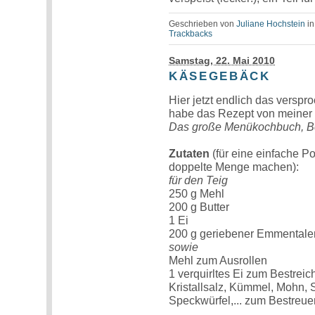
Geschrieben von
Juliane Hochstein
i
Trackbacks
Samstag, 22. Mai 2010
KÄSEGEBÄCK
Hier jetzt endlich das versp
habe das Rezept von meiner 
Das große Menükochbuch, Be
Zutaten
(für eine einfache P
doppelte Menge machen):
für den Teig
250 g Mehl
200 g Butter
1 Ei
200 g geriebener Emmentale
sowie
Mehl zum Ausrollen
1 verquirltes Ei zum Bestreic
Kristallsalz, Kümmel, Mohn, 
Speckwürfel,... zum Bestreue