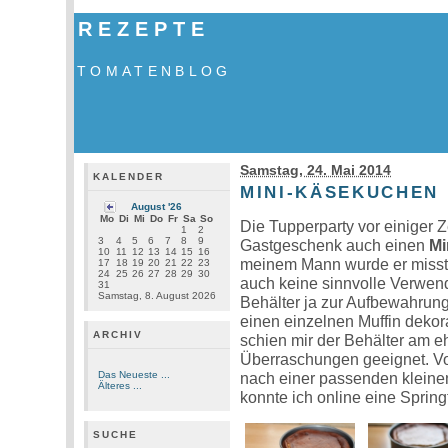
REZEPTE
TOMATENBLOG
Samstag, 24. Mai 2014
KALENDER
MINI-KÄSEKUCHEN
August '26
Mo
Di
Mi
Do
Fr
Sa
So
Die Tupperparty vor einiger Z
1
2
3
4
5
6
7
8
9
Gastgeschenk auch einen
Mi
10
11
12
13
14
15
16
meinem Mann wurde er misstra
17
18
19
20
21
22
23
24
25
26
27
28
29
30
auch keine sinnvolle Verwend
31
Samstag, 8. August 2026
Behälter ja zur Aufbewahrun
einen einzelnen Muffin dekor
ARCHIV
schien mir der Behälter am eh
Überraschungen geeignet. Vo
Das Neueste ...
nach einer passenden kleine
Älteres ...
konnte ich online eine Sprin
SUCHE